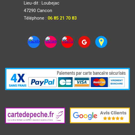
Lieu-dit :
Loub
e
jac
47290 Cancon
Téléphone :
06 85 21 70 83