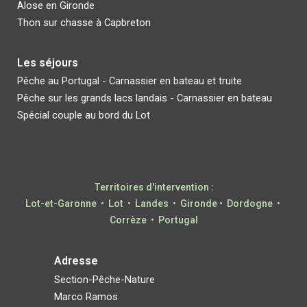
Alose en Gironde
Thon sur chasse à Capbreton
L
es séjours
Pêche au Portugal - Carnassier en bateau et truite
Pêche
sur les grands lacs landais - Carnassier en bateau
Spécial couple au bord du Lot
Territoires d'intervention :
Lot-et-Garonne • Lot • Landes
•
Gironde
• Dordogne •
Corrèze •
Portugal
Adresse
S
ection-
P
êche-
N
ature
Marco Ramos