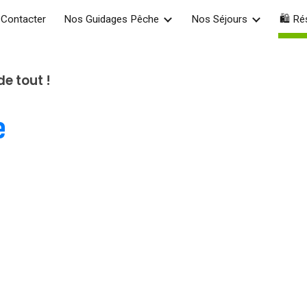
Contacter
Nos Guidages Pêche
Nos Séjours
🛍️ Ré
ip to main content
Skip to navigat
e tout !
e