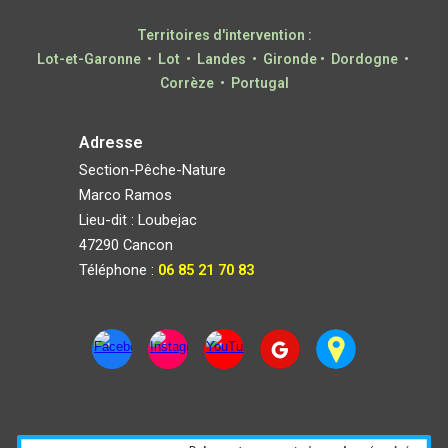
Territoires d'intervention :
Lot-et-Garonne • Lot • Landes
•
Gironde
• Dordogne •
Corrèze •
Portugal
Adresse
S
ection-
P
êche-
N
ature
Marco Ramos
Lieu-dit :
Loub
e
jac
47290 Cancon
Téléphone :
06 85 21 70 83